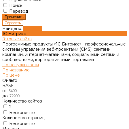
Поиск
Перевод
Найдено:
Показать
1С-Битрикс
Готовые сайты
Программные продукты «1С-Битрикс» - профессиональные
системы управления веб-проектами (CMS): сайтами
компаний, интернет-магазинами, социальными сетями и
сообществами, корпоративными порталами
По популярности
По названию
По цене
Фильтр
BASE
от
до
Количество сайтов
2
Бесконечно
Количество страниц
Бесконечно
Модули