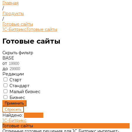
Главная
/
Продукты
/
Готовые сайты
1С-Битрикс
Готовые сайты
Готовые сайты
Скрыть фильтр
BASE
от
до
Редакции
Старт
Стандарт
Малый бизнес
Бизнес
Найдено:
Показать
1С-Битрикс
Готовые сайты
Отличные готовые решения для 1С Битрикс интернет-