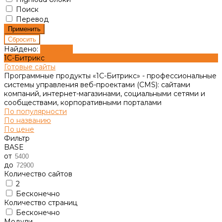
Поиск
Перевод
Найдено:
Показать
1С-Битрикс
Готовые сайты
Программные продукты «1С-Битрикс» - профессиональные
системы управления веб-проектами (CMS): сайтами
компаний, интернет-магазинами, социальными сетями и
сообществами, корпоративными порталами
По популярности
По названию
По цене
Фильтр
BASE
от
до
Количество сайтов
2
Бесконечно
Количество страниц
Бесконечно
Модули