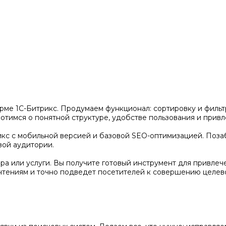
рме 1С-Битрикс. Продумаем функционал: сортировку и фильтр
тимся о понятной структуре, удобстве пользования и привл
кс с мобильной версией и базовой SEO-оптимизацией. Позаб
вой аудитории.
а или услуги. Вы получите готовый инструмент для привлеч
чтениям и точно подведет посетителей к совершению целево