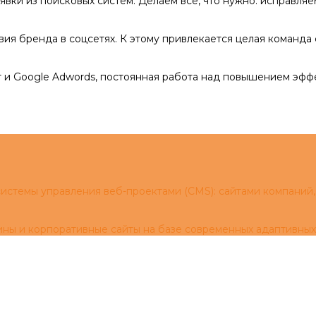
явки из поисковых систем. Делаем все, что нужно: исправля
ия бренда в соцсетях. К этому привлекается целая команда 
 и Google Adwords, постоянная работа над повышением эфф
истемы управления веб-проектами (CMS): сайтами компаний,
ины и корпоративные сайты на базе современных адаптивны