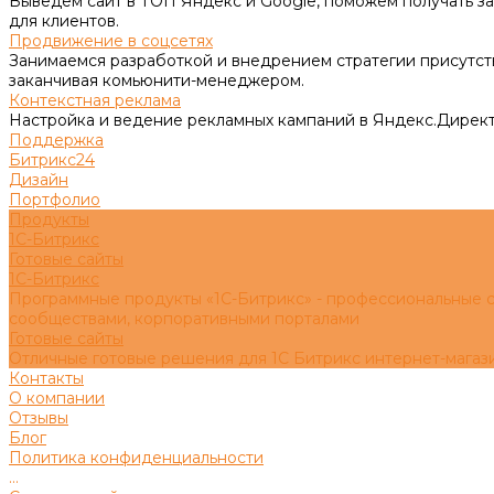
Выведем сайт в ТОП Яндекс и Google, поможем получать за
для клиентов.
Продвижение в соцсетях
Занимаемся разработкой и внедрением стратегии присутств
заканчивая комьюнити-менеджером.
Контекстная реклама
Настройка и ведение рекламных кампаний в Яндекс.Директ
Поддержка
Битрикс24
Дизайн
Портфолио
Продукты
1С-Битрикс
Готовые сайты
1С-Битрикс
Программные продукты «1С-Битрикс» - профессиональные с
сообществами, корпоративными порталами
Готовые сайты
Отличные готовые решения для 1С Битрикс интернет-магаз
Контакты
О компании
Отзывы
Блог
Политика конфиденциальности
...