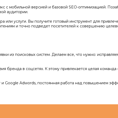
кс с мобильной версией и базовой SEO-оптимизацией. Позаб
вой аудитории.
а или услуги. Вы получите готовый инструмент для привлеч
чтениям и точно подведет посетителей к совершению целево
явки из поисковых систем. Делаем все, что нужно: исправля
ия бренда в соцсетях. К этому привлекается целая команда 
 и Google Adwords, постоянная работа над повышением эфф