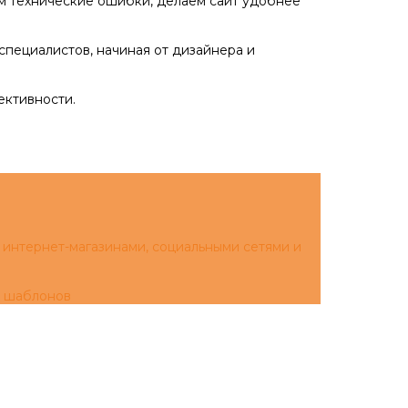
ем технические ошибки, делаем сайт удобнее
специалистов, начиная от дизайнера и
ективности.
 интернет-магазинами, социальными сетями и
х шаблонов